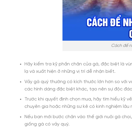
Cách để n
Hãy kiểm tra kỹ phần chân của gà, đặc biệt là v
lạ và xuất hiện ở những vị trí dễ nhận biết.
Vảy gà quý thường có kích thước lớn hơn so với 
các hình dáng đặc biệt khác, tạo nên sự độc đáo
Trước khi quyết định chọn mua, hãy tìm hiểu kỹ 
chuyên gia hoặc những sư kê có kinh nghiệm lâu 
Nếu bạn mới bước chân vào thế giới nuôi gà chọi
giống gà có vảy quý.