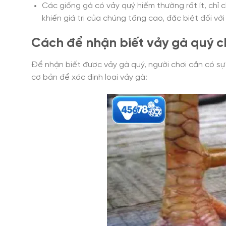
Các giống gà có vảy quý hiếm thường rất ít, chỉ 
khiến giá trị của chúng tăng cao, đặc biệt đối v
Cách để nhận biết vảy gà quý c
Để nhận biết được vảy gà quý, người chơi cần có sự 
cơ bản để xác định loại vảy gà: