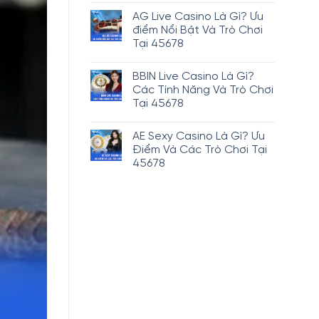
AG Live Casino Là Gì? Ưu
điểm Nổi Bật Và Trò Chơi
Tại 45678
BBIN Live Casino Là Gì?
Các Tính Năng Và Trò Chơi
Tại 45678
AE Sexy Casino Là Gì? Ưu
Điểm Và Các Trò Chơi Tại
45678