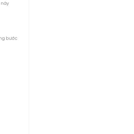
 này
ững bước