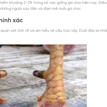
chiếm khoảng 2-3% trong số các giống gà chọi hiện nay. Điều
ới những người sưu tầm và đam mê nuôi gà chọi.
hính xác
quan sát tinh tế và am hiểu về cấu trúc vảy. Dưới đây là nh