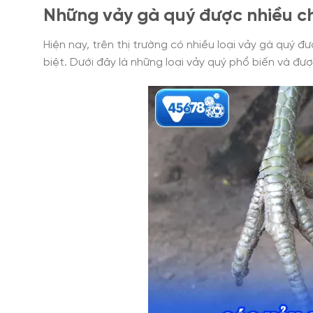
Những vảy gà quý được nhiều ch
Hiện nay, trên thị trường có nhiều loại vảy gà quý đ
biệt. Dưới đây là những loại vảy quý phổ biến và đư