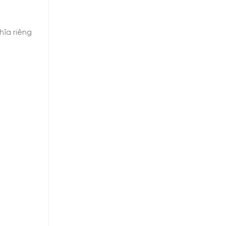
hĩa riêng