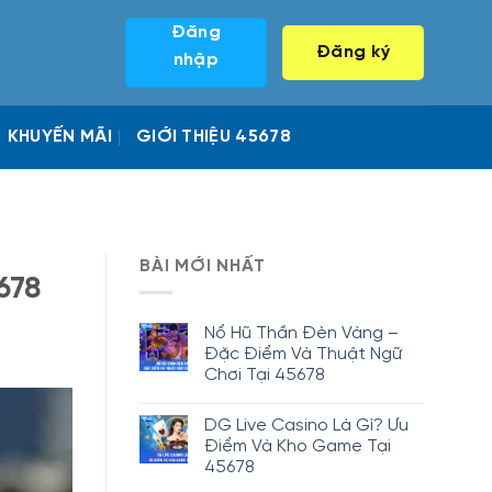
Đăng
Đăng ký
nhập
KHUYẾN MÃI
GIỚI THIỆU 45678
BÀI MỚI NHẤT
678
Nổ Hũ Thần Đèn Vàng –
Đặc Điểm Và Thuật Ngữ
Chơi Tại 45678
DG Live Casino Là Gì? Ưu
Điểm Và Kho Game Tại
45678