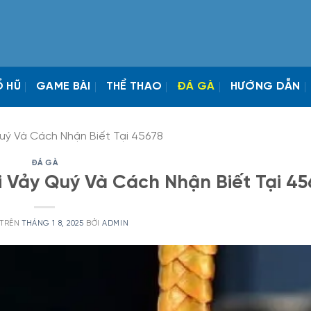
 HŨ
GAME BÀI
THỂ THAO
ĐÁ GÀ
HƯỚNG DẪN
uý Và Cách Nhận Biết Tại 45678
ĐÁ GÀ
 Vảy Quý Và Cách Nhận Biết Tại 45
 TRÊN
THÁNG 1 8, 2025
BỞI
ADMIN