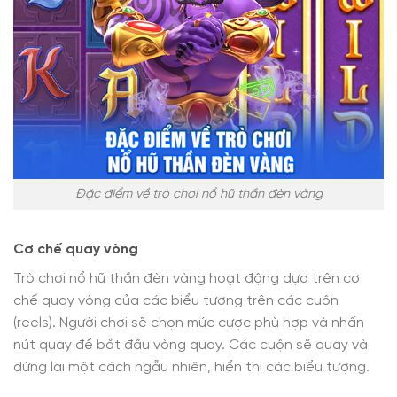
Đặc điểm về trò chơi nổ hũ thần đèn vàng
Cơ chế quay vòng
Trò chơi nổ hũ thần đèn vàng hoạt động dựa trên cơ
chế quay vòng của các biểu tượng trên các cuộn
(reels). Người chơi sẽ chọn mức cược phù hợp và nhấn
nút quay để bắt đầu vòng quay. Các cuộn sẽ quay và
dừng lại một cách ngẫu nhiên, hiển thị các biểu tượng.