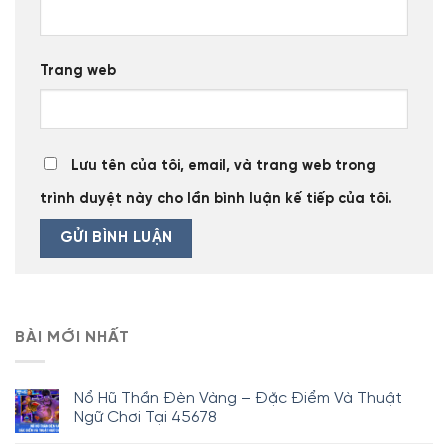
Trang web
Lưu tên của tôi, email, và trang web trong
trình duyệt này cho lần bình luận kế tiếp của tôi.
BÀI MỚI NHẤT
Nổ Hũ Thần Đèn Vàng – Đặc Điểm Và Thuật
Ngữ Chơi Tại 45678