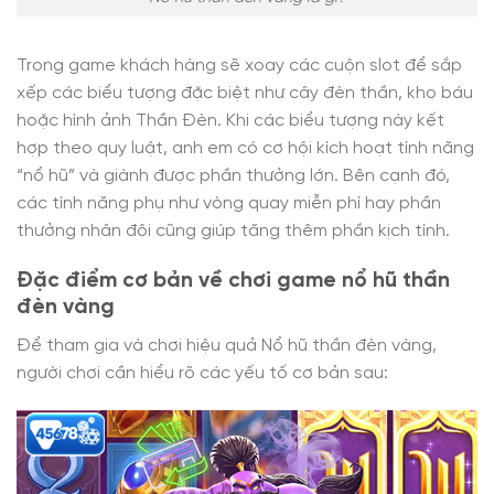
Trong game khách hàng sẽ xoay các cuộn slot để sắp
xếp các biểu tượng đặc biệt như cây đèn thần, kho báu
hoặc hình ảnh Thần Đèn. Khi các biểu tượng này kết
hợp theo quy luật, anh em có cơ hội kích hoạt tính năng
“nổ hũ” và giành được phần thưởng lớn. Bên cạnh đó,
các tính năng phụ như vòng quay miễn phí hay phần
thưởng nhân đôi cũng giúp tăng thêm phần kịch tính.
Đặc điểm cơ bản về chơi game nổ hũ thần
đèn vàng
Để tham gia và chơi hiệu quả Nổ hũ thần đèn vàng,
người chơi cần hiểu rõ các yếu tố cơ bản sau: