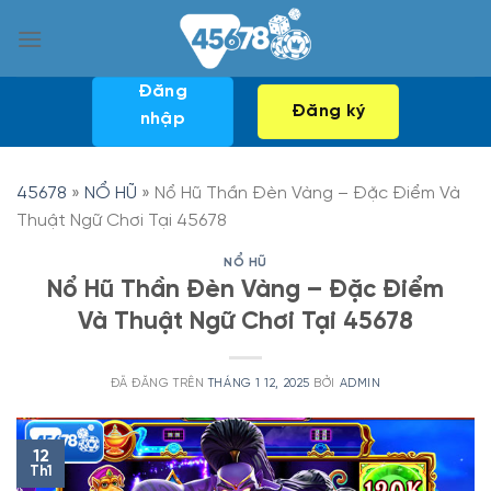
Chuyển
đến
nội
Đăng
dung
Đăng ký
nhập
45678
»
NỔ HŨ
»
Nổ Hũ Thần Đèn Vàng – Đặc Điểm Và
Thuật Ngữ Chơi Tại 45678
NỔ HŨ
Nổ Hũ Thần Đèn Vàng – Đặc Điểm
Và Thuật Ngữ Chơi Tại 45678
ĐÃ ĐĂNG TRÊN
THÁNG 1 12, 2025
BỞI
ADMIN
12
Th1