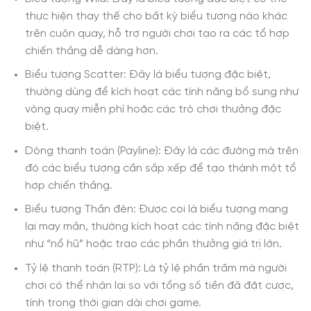
thực hiện thay thế cho bất kỳ biểu tượng nào khác
trên cuộn quay, hỗ trợ người chơi tạo ra các tổ hợp
chiến thắng dễ dàng hơn.
Biểu tượng Scatter: Đây là biểu tượng đặc biệt,
thường dùng để kích hoạt các tính năng bổ sung như
vòng quay miễn phí hoặc các trò chơi thưởng đặc
biệt.
Dòng thanh toán (Payline): Đây là các đường mà trên
đó các biểu tượng cần sắp xếp để tạo thành một tổ
hợp chiến thắng.
Biểu tượng Thần đèn: Được coi là biểu tượng mang
lại may mắn, thường kích hoạt các tính năng đặc biệt
như “nổ hũ” hoặc trao các phần thưởng giá trị lớn.
Tỷ lệ thanh toán (RTP): Là tỷ lệ phần trăm mà người
chơi có thể nhận lại so với tổng số tiền đã đặt cược,
tính trong thời gian dài chơi game.