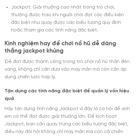
Jackpot: Giải thưởng cao nhất trong trò chơi,
thường được trao khi người chơi đạt các điều kiện
đặc biệt như quay được các biểu tượng quy định
hoặc tham gia các tính năng đặc biệt.
Kinh nghiệm hay để chơi nổ hũ dễ dàng
thắng jackpot khủng
Để đạt được thành công trong trò chơi nổ hũ thần đèn
vàng, không chỉ cần dựa vào may mắn mà còn cần áp
dụng chiến lược hợp lý.
Tận dụng các tính năng đặc biệt để quản lý vốn hiệu
quả
Hãy tận dụng tính năng Jackpot vì đây là cơ hội để anh
em có thể đạt được giải thưởng lớn. Để kích hoạt
Jackpot, bạn cần quay trúng các biểu tượng đặc biệt,
điều này đòi hỏi không chỉ may mắn mà còn cả chiến