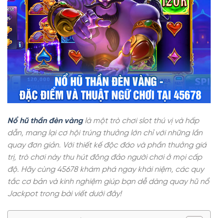
Nổ hũ thần đèn vàng
là một trò chơi slot thú vị và hấp
dẫn, mang lại cơ hội trúng thưởng lớn chỉ với những lần
quay đơn giản. Với thiết kế độc đáo và phần thưởng giá
trị, trò chơi này thu hút đông đảo người chơi ở mọi cấp
độ. Hãy cùng 45678 khám phá ngay khái niệm, các quy
tắc cơ bản và kinh nghiệm giúp bạn dễ dàng quay hũ nổ
Jackpot trong bài viết dưới đây!