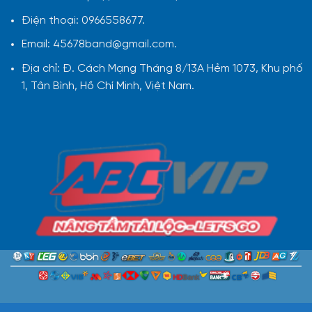
Điện thoại: 0966558677.
Email:
45678band@gmail.com
.
Địa chỉ: Đ. Cách Mạng Tháng 8/13A Hẻm 1073, Khu phố
1, Tân Bình, Hồ Chí Minh, Việt Nam.