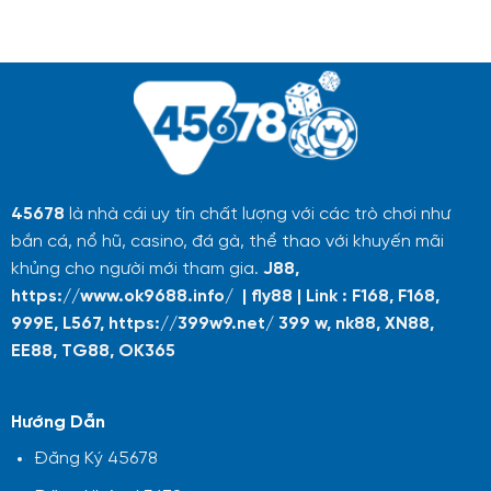
45678
là nhà cái uy tín chất lượng với các trò chơi như
bắn cá, nổ hũ, casino, đá gà, thể thao với khuyến mãi
khủng cho người mới tham gia.
J88
,
https://www.ok9688.info/
|
fly88
|
Link :
F168
,
F168
,
999E
,
L567
,
https://399w9.net/ 399 w
,
nk88
,
XN88
,
EE88
,
TG88
,
OK365
Hướng Dẫn
Đăng Ký 45678