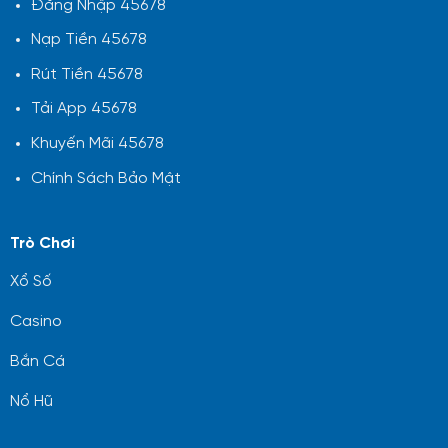
Đăng Nhập 45678
Nạp Tiền 45678
Rút Tiền 45678
Tải App 45678
Khuyến Mãi 45678
Chính Sách Bảo Mật
Trò Chơi
Xổ Số
Casino
Bắn Cá
Nổ Hũ