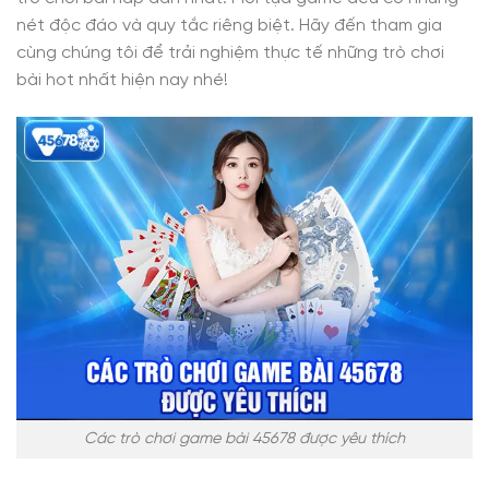
nét độc đáo và quy tắc riêng biệt. Hãy đến tham gia
cùng chúng tôi để trải nghiệm thực tế những trò chơi
bài hot nhất hiện nay nhé!
Các trò chơi game bài 45678 được yêu thích