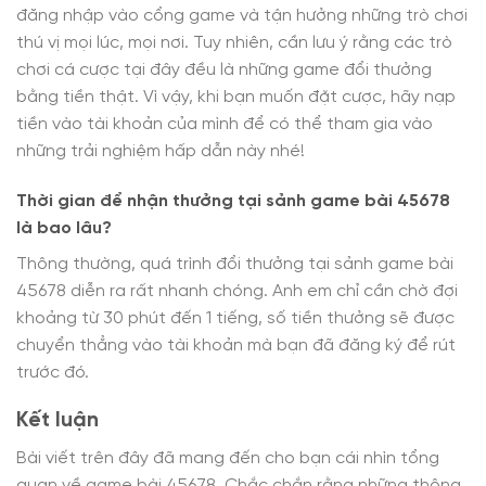
đăng nhập vào cổng game và tận hưởng những trò chơi
thú vị mọi lúc, mọi nơi. Tuy nhiên, cần lưu ý rằng các trò
chơi cá cược tại đây đều là những game đổi thưởng
bằng tiền thật. Vì vậy, khi bạn muốn đặt cược, hãy nạp
tiền vào tài khoản của mình để có thể tham gia vào
những trải nghiệm hấp dẫn này nhé!
Thời gian để nhận thưởng tại sảnh game bài 45678
là bao lâu?
Thông thường, quá trình đổi thưởng tại sảnh game bài
45678 diễn ra rất nhanh chóng. Anh em chỉ cần chờ đợi
khoảng từ 30 phút đến 1 tiếng, số tiền thưởng sẽ được
chuyển thẳng vào tài khoản mà bạn đã đăng ký để rút
trước đó.
Kết luận
Bài viết trên đây đã mang đến cho bạn cái nhìn tổng
quan về game bài 45678. Chắc chắn rằng những thông