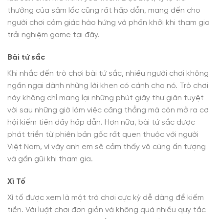
thưởng của sâm lốc cũng rất hấp dẫn, mang đến cho
người chơi cảm giác hào hứng và phấn khởi khi tham gia
trải nghiệm game tại đây.
Bài tứ sắc
Khi nhắc đến trò chơi bài tứ sắc, nhiều người chơi không
ngần ngại dành những lời khen có cánh cho nó. Trò chơi
này không chỉ mang lại những phút giây thư giãn tuyệt
vời sau những giờ làm việc căng thẳng mà còn mở ra cơ
hội kiếm tiền đầy hấp dẫn. Hơn nữa, bài tứ sắc được
phát triển từ phiên bản gốc rất quen thuộc với người
Việt Nam, vì vậy anh em sẽ cảm thấy vô cùng ấn tượng
và gần gũi khi tham gia.
Xì Tố
Xì tố được xem là một trò chơi cực kỳ dễ dàng để kiếm
tiền. Với luật chơi đơn giản và không quá nhiều quy tắc