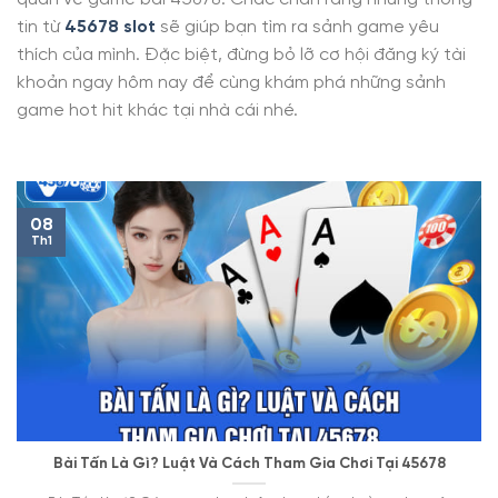
tin từ
45678 slot
sẽ giúp bạn tìm ra sảnh game yêu
thích của mình. Đặc biệt, đừng bỏ lỡ cơ hội đăng ký tài
khoản ngay hôm nay để cùng khám phá những sảnh
game hot hit khác tại nhà cái nhé.
08
Th1
Bài Tấn Là Gì? Luật Và Cách Tham Gia Chơi Tại 45678