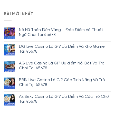
BÀI MỚI NHẤT
Nổ Hũ Thần Đèn Vàng – Đặc Điểm Và Thuật
Ngữ Chơi Tại 45678
DG Live Casino Là Gì? Ưu Điểm Và Kho Game
Tại 45678
AG Live Casino Là Gì? Ưu điểm Nổi Bật Và Trò
Chơi Tại 45678
BBIN Live Casino Là Gì? Các Tính Năng Và Trò
Chơi Tại 45678
AE Sexy Casino Là Gì? Ưu Điểm Và Các Trò Chơi
Tại 45678