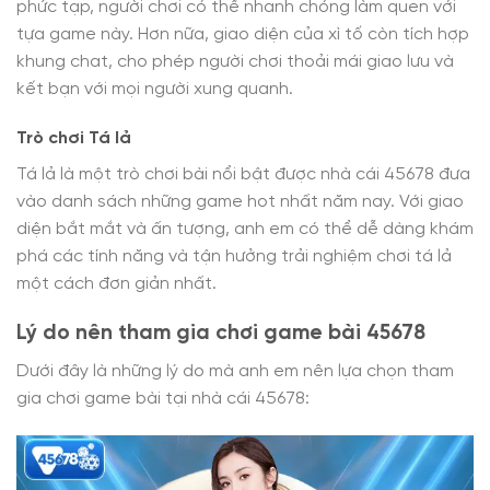
phức tạp, người chơi có thể nhanh chóng làm quen với
tựa game này. Hơn nữa, giao diện của xì tố còn tích hợp
khung chat, cho phép người chơi thoải mái giao lưu và
kết bạn với mọi người xung quanh.
Trò chơi Tá lả
Tá lả là một trò chơi bài nổi bật được nhà cái 45678 đưa
vào danh sách những game hot nhất năm nay. Với giao
diện bắt mắt và ấn tượng, anh em có thể dễ dàng khám
phá các tính năng và tận hưởng trải nghiệm chơi tá lả
một cách đơn giản nhất.
Lý do nên tham gia chơi game bài 45678
Dưới đây là những lý do mà anh em nên lựa chọn tham
gia chơi game bài tại nhà cái 45678: