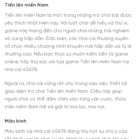
Tiến lên miền Nam
Tiến lên miền Nam là một trong những trò chơi bài được
yêu thích nhất hiện nay. Với luật chơi dễ hiểu và thú vị,
game này mang đến cho người chơi những trải nghiệm
vô cùng hấp dẫn. Đặc biệt, các nhà cái thường xuyên
tổ chức nhiều chương trình khuyến mãi hấp dẫn và tỷ lệ
thưởng cao. Nếu bạn thực sự muốn kiếm tiền từ game
online, hãy thử sức với tựa game Tiến lên miền Nam tại
nhà cái 45678.
Ngoài ra, nhà cái cũng rất chú trọng vào việc thiết kế
giao diện trò chơi Tiến lên miền Nam. Điều này giúp
người chơi có thể đắm chìm vào từng ván cược, thỏa
mãn niềm đam mê và giải trí mọi lúc, mọi nơi.
Mậu binh
Mậu binh tại nhà cái 45678 đang thu hút sự chú ý của