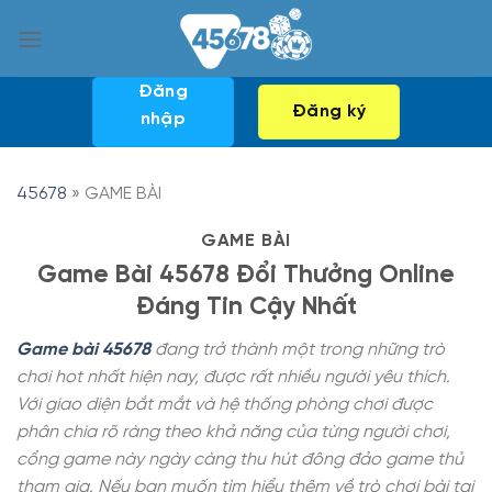
Chuyển
đến
nội
Đăng
dung
Đăng ký
nhập
45678
»
GAME BÀI
GAME BÀI
Game Bài 45678 Đổi Thưởng Online
Đáng Tin Cậy Nhất
Game bài 45678
đang trở thành một trong những trò
chơi hot nhất hiện nay, được rất nhiều người yêu thích.
Với giao diện bắt mắt và hệ thống phòng chơi được
phân chia rõ ràng theo khả năng của từng người chơi,
cổng game này ngày càng thu hút đông đảo game thủ
tham gia. Nếu bạn muốn tìm hiểu thêm về trò chơi bài tại