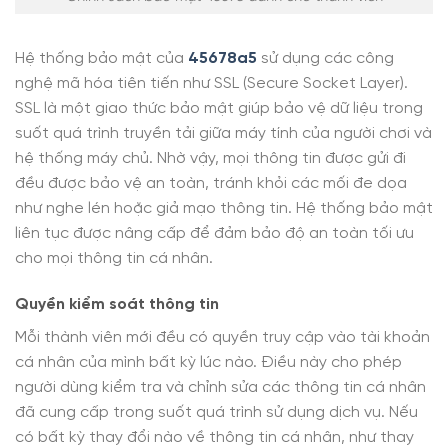
Hệ thống bảo mật của
45678a5
sử dụng các công
nghệ mã hóa tiên tiến như SSL (Secure Socket Layer).
SSL là một giao thức bảo mật giúp bảo vệ dữ liệu trong
suốt quá trình truyền tải giữa máy tính của người chơi và
hệ thống máy chủ. Nhờ vậy, mọi thông tin được gửi đi
đều được bảo vệ an toàn, tránh khỏi các mối đe dọa
như nghe lén hoặc giả mạo thông tin. Hệ thống bảo mật
liên tục được nâng cấp để đảm bảo độ an toàn tối ưu
cho mọi thông tin cá nhân.
Quyền kiểm soát thông tin
Mỗi thành viên mới đều có quyền truy cập vào tài khoản
cá nhân của mình bất kỳ lúc nào. Điều này cho phép
người dùng kiểm tra và chỉnh sửa các thông tin cá nhân
đã cung cấp trong suốt quá trình sử dụng dịch vụ. Nếu
có bất kỳ thay đổi nào về thông tin cá nhân, như thay