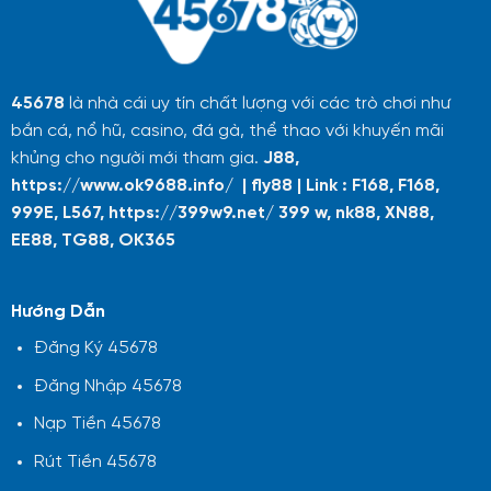
45678
là nhà cái uy tín chất lượng với các trò chơi như
bắn cá, nổ hũ, casino, đá gà, thể thao với khuyến mãi
khủng cho người mới tham gia.
J88
,
https://www.ok9688.info/
|
fly88
|
Link :
F168
,
F168
,
999E
,
L567
,
https://399w9.net/ 399 w
,
nk88
,
XN88
,
EE88
,
TG88
,
OK365
Hướng Dẫn
Đăng Ký 45678
Đăng Nhập 45678
Nạp Tiền 45678
Rút Tiền 45678