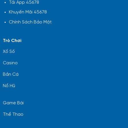
Tải App 45678
Khuyến Mãi 45678
Chính Sách Bảo Mật
Trò Chơi
Xổ Số
Casino
Bắn Cá
Nổ Hũ
Game Bài
Thể Thao