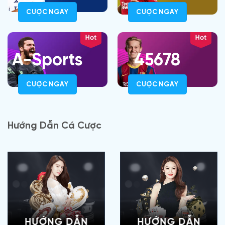
CƯỢC NGAY
CƯỢC NGAY
A-Sports
45678
CƯỢC NGAY
CƯỢC NGAY
Hướng Dẫn Cá Cược
HƯỚNG DẪN
HƯỚNG DẪN