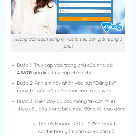
Hướng dẫn cách đăng ký 45678 siêu đơn giản trong 3
phút
Bước 1: Truy cập vào trang chủ của nhà cái
45678
qua link truy cập chính chủ
Bước 2: Anh em hãy nhấn vào nút “Đăng Ký”
ngay tại góc trên bên phải của trang web.
Bước 3: Điền đầy đủ các thông tin cần thiết
theo yêu cầu trong biểu mẫu đăng ký, bao gồm:
Tên tài khoản: Đặt từ 2 đến 15 ký tự,
có thể bao gồm chữ cái và chữ số.