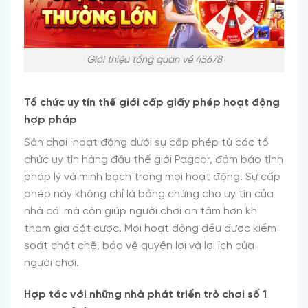
Giới thiệu tổng quan về 45678
Tổ chức uy tín thế giới cấp giấy phép hoạt động
hợp pháp
Sân chơi hoạt động dưới sự cấp phép từ các tổ
chức uy tín hàng đầu thế giới Pagcor, đảm bảo tính
pháp lý và minh bạch trong mọi hoạt động. Sự cấp
phép này không chỉ là bằng chứng cho uy tín của
nhà cái mà còn giúp người chơi an tâm hơn khi
tham gia đặt cược. Mọi hoạt động đều được kiểm
soát chặt chẽ, bảo vệ quyền lợi và lợi ích của
người chơi.
Hợp tác với những nhà phát triển trò chơi số 1