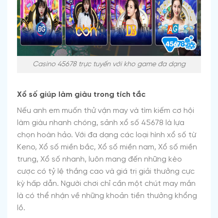
Casino 45678 trực tuyến với kho game đa dạng
Xổ số giúp làm giàu trong tích tắc
Nếu anh em muốn thử vận may và tìm kiếm cơ hội
làm giàu nhanh chóng, sảnh xổ số 45678 là lựa
chọn hoàn hảo. Với đa dạng các loại hình xổ số từ
Keno, Xổ số miền bắc, Xổ số miền nam, Xổ số miền
trung, Xổ số nhanh, luôn mang đến những kèo
cược có tỷ lệ thắng cao và giá trị giải thưởng cực
kỳ hấp dẫn. Người chơi chỉ cần một chút may mắn
là có thể nhận về những khoản tiền thưởng khổng
lồ.