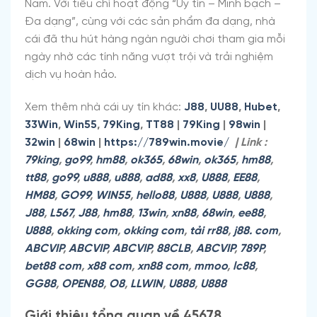
Nam. Với tiêu chí hoạt động “Uy tín – Minh bạch –
Đa dạng”, cùng với các sản phẩm đa dạng, nhà
cái đã thu hút hàng ngàn người chơi tham gia mỗi
ngày nhờ các tính năng vượt trội và trải nghiệm
dịch vụ hoàn hảo.
Xem thêm nhà cái uy tín khác:
J88
,
UU88
,
Hubet
,
33Win
,
Win55
,
79King
,
TT88
|
79King
|
98win
|
32win
|
68win
|
https://789win.movie/
| Link :
79king
,
go99
,
hm88
,
ok365
,
68win
,
ok365
,
hm88
,
tt88
,
go99
,
u888
,
u888
,
ad88
,
xx8
,
U888
,
EE88
,
HM88
,
GO99
,
WIN55
,
hello88
,
U888
,
U888
,
U888
,
J88
,
L567
,
J88
,
hm88
,
13win
,
xn88
,
68win
,
ee88
,
U888
,
okking com
,
okking com
,
tải rr88
,
j88. com
,
ABCVIP
,
ABCVIP
,
ABCVIP
,
88CLB
,
ABCVIP
,
789P
,
bet88 com
,
x88 com
,
xn88 com
,
mmoo
,
lc88
,
GG88
,
OPEN88
,
O8
,
LLWIN
,
U888
,
U888
Giới thiệu tổng quan về 45678