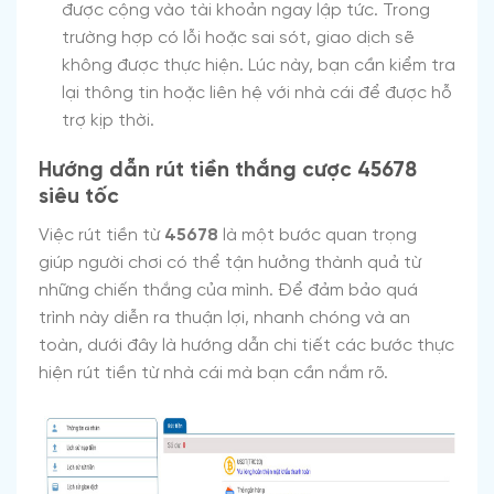
được cộng vào tài khoản ngay lập tức. Trong
trường hợp có lỗi hoặc sai sót, giao dịch sẽ
không được thực hiện. Lúc này, bạn cần kiểm tra
lại thông tin hoặc liên hệ với nhà cái để được hỗ
trợ kịp thời.
Hướng dẫn rút tiền thắng cược 45678
siêu tốc
Việc rút tiền từ
45678
là một bước quan trọng
giúp người chơi có thể tận hưởng thành quả từ
những chiến thắng của mình. Để đảm bảo quá
trình này diễn ra thuận lợi, nhanh chóng và an
toàn, dưới đây là hướng dẫn chi tiết các bước thực
hiện rút tiền từ nhà cái mà bạn cần nắm rõ.