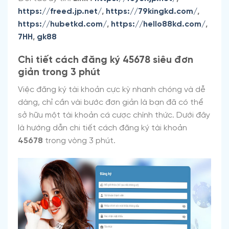
https://freed.jp.net/
,
https://79kingkd.com/
,
https://hubetkd.com/
,
https://hello88kd.com/
,
7HH
,
gk88
Chi tiết cách đăng ký 45678 siêu đơn
giản trong 3 phút
Việc đăng ký tài khoản cực kỳ nhanh chóng và dễ
dàng, chỉ cần vài bước đơn giản là bạn đã có thể
sở hữu một tài khoản cá cược chính thức. Dưới đây
là hướng dẫn chi tiết cách đăng ký tài khoản
45678
trong vòng 3 phút.