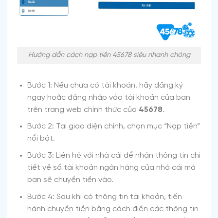
Hướng dẫn cách nạp tiền 45678 siêu nhanh chóng
Bước 1: Nếu chưa có tài khoản, hãy đăng ký
ngay hoặc đăng nhập vào tài khoản của bạn
trên trang web chính thức của
45678
.
Bước 2: Tại giao diện chính, chọn mục “Nạp tiền”
nổi bật.
Bước 3: Liên hệ với nhà cái để nhận thông tin chi
tiết về số tài khoản ngân hàng của nhà cái mà
bạn sẽ chuyển tiền vào.
Bước 4: Sau khi có thông tin tài khoản, tiến
hành chuyển tiền bằng cách điền các thông tin