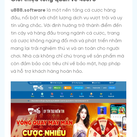
u888.software
là một nền tảng cá cược hàng
đầu, nổi bật với chất lượng dịch vụ vượt trội và uy
tín vững chắc. Với định hướng trở thành điểm đến
tin cậy và hàng đầu trong ngành cá cược, trang
cá cược không ngừng đổi mới và phát triển nhằm
mang lại trải nghiệm thú vị và an toàn cho người
chơi. Nhà cái không chỉ chú trọng về sản phẩm mà
còn đảm bảo các tiêu chí về bảo mật, hợp pháp
và hỗ trợ khách hàng hoàn hảo.