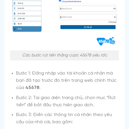
Các bước rút tiền thắng cược 45678 siêu tốc
Bước 1: Đăng nhập vào tài khoản cá nhân mà
bạn đã tạo trước đó trên trang web chính thức
của
45678
.
Bước 2: Tại giao diện trang chủ, chọn mục “Rút
tiền” để bắt đầu thực hiện giao dịch.
Bước 3: Điền các thông tin cá nhân theo yêu
cầu của nhà cái, bao gồm: