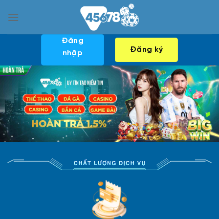
Chuyển
đến
nội
Đăng
dung
Đăng ký
nhập