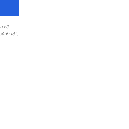
sư kê
bệnh tật,