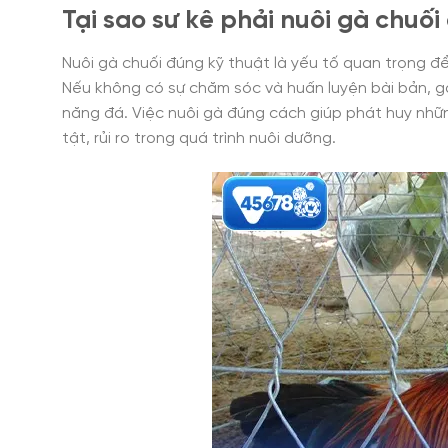
Tại sao sư kê phải nuôi gà chuối
Nuôi gà chuối đúng kỹ thuật là yếu tố quan trọng 
Nếu không có sự chăm sóc và huấn luyện bài bản, g
năng đá. Việc nuôi gà đúng cách giúp phát huy nhữ
tật, rủi ro trong quá trình nuôi dưỡng.