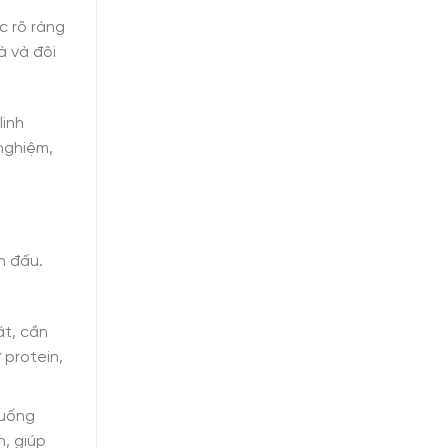
c rõ ràng
à và đôi
linh
nghiệm,
n đấu.
át, cần
protein,
 uống
n, giúp