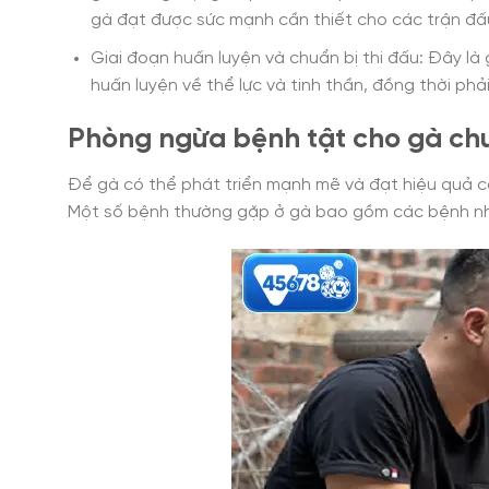
gà đạt được sức mạnh cần thiết cho các trận đấ
Giai đoạn huấn luyện và chuẩn bị thi đấu: Đây l
huấn luyện về thể lực và tinh thần, đồng thời ph
Phòng ngừa bệnh tật cho gà ch
Để gà có thể phát triển mạnh mẽ và đạt hiệu quả ca
Một số bệnh thường gặp ở gà bao gồm các bệnh nhi