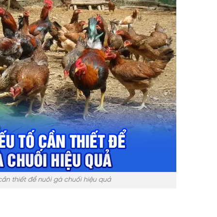
cần thiết để nuôi gà chuối hiệu quả