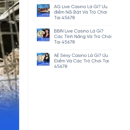
AG Live Casino Là Gì? Ưu
điểm Nổi Bật Và Trò Chơi
Tại 45678
BBIN Live Casino Là Gì?
Các Tính Năng Và Trò Chơi
Tại 45678
AE Sexy Casino Là Gì? Ưu
Điểm Và Các Trò Chơi Tại
45678