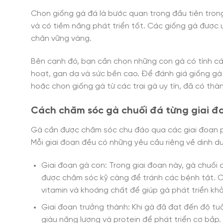
Chọn giống gà đá là bước quan trọng đầu tiên trong
và có tiềm năng phát triển tốt. Các giống gà được
chân vững vàng.
Bên cạnh đó, bạn cần chọn những con gà có tính các
hoạt, gan dạ và sức bền cao. Để đánh giá giống gà 
hoặc chọn giống gà từ các trại gà uy tín, đã có thàn
Cách chăm sóc gà chuối đá từng giai đ
Gà cần được chăm sóc chu đáo qua các giai đoạn p
Mỗi giai đoạn đều có những yêu cầu riêng về dinh d
Giai đoạn gà con: Trong giai đoạn này, gà chuối
được chăm sóc kỹ càng để tránh các bệnh tật. C
vitamin và khoáng chất để giúp gà phát triển kh
Giai đoạn trưởng thành: Khi gà đã đạt đến độ tu
giàu năng lượng và protein để phát triển cơ bắp.