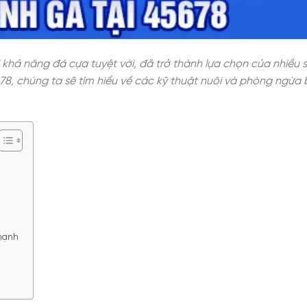
 khả năng đá cựa tuyệt vời, đã trở thành lựa chọn của nhiều 
8, chúng ta sẽ tìm hiểu về các kỹ thuật nuôi và phòng ngừa 
 mạnh