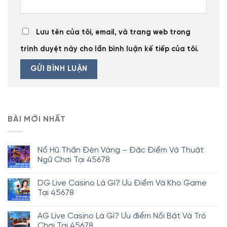
Lưu tên của tôi, email, và trang web trong
trình duyệt này cho lần bình luận kế tiếp của tôi.
BÀI MỚI NHẤT
Nổ Hũ Thần Đèn Vàng – Đặc Điểm Và Thuật
Ngữ Chơi Tại 45678
DG Live Casino Là Gì? Ưu Điểm Và Kho Game
Tại 45678
AG Live Casino Là Gì? Ưu điểm Nổi Bật Và Trò
Chơi Tại 45678