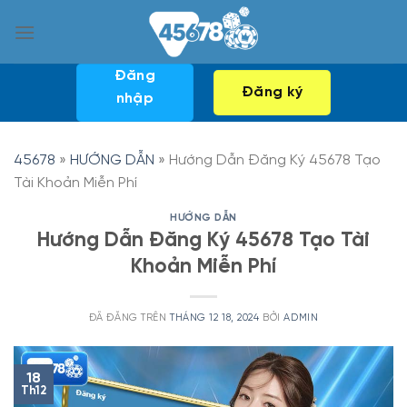
Chuyển
đến
nội
Đăng
dung
Đăng ký
nhập
45678
»
HƯỚNG DẪN
»
Hướng Dẫn Đăng Ký 45678 Tạo
Tài Khoản Miễn Phí
HƯỚNG DẪN
Hướng Dẫn Đăng Ký 45678 Tạo Tài
Khoản Miễn Phí
ĐÃ ĐĂNG TRÊN
THÁNG 12 18, 2024
BỞI
ADMIN
18
Th12