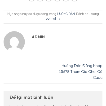
Mục nhập này đã được đăng trong
HƯỚNG DẪN
. Đánh dấu trang
permalink
.
ADMIN
Hướng Dẫn Đăng Nhập
45678 Tham Gia Chơi Cá
Cược
Để lại một bình luận