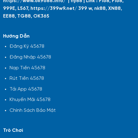
https://www.ok9688.info/
|
fly88
|
Link :
F168
,
F168
,
999E
,
L567
,
https://399w9.net/ 399 w
,
nk88
,
XN88
,
EE88
,
TG88
,
OK365
Hướng Dẫn
Đăng Ký 45678
Đăng Nhập 45678
Nạp Tiền 45678
Rút Tiền 45678
Tải App 45678
Khuyến Mãi 45678
Chính Sách Bảo Mật
Trò Chơi