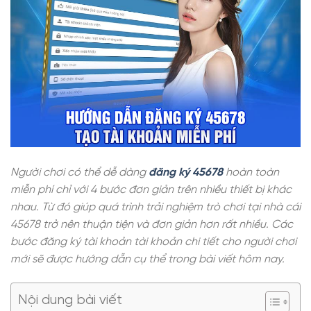
Người chơi có thể dễ dàng
đăng ký 45678
hoàn toàn
miễn phí chỉ với 4 bước đơn giản trên nhiều thiết bị khác
nhau. Từ đó giúp quá trình trải nghiệm trò chơi tại nhà cái
45678 trở nên thuận tiện và đơn giản hơn rất nhiều. Các
bước đăng ký tài khoản tài khoản chi tiết cho người chơi
mới sẽ được hướng dẫn cụ thể trong bài viết hôm nay.
Nội dung bài viết