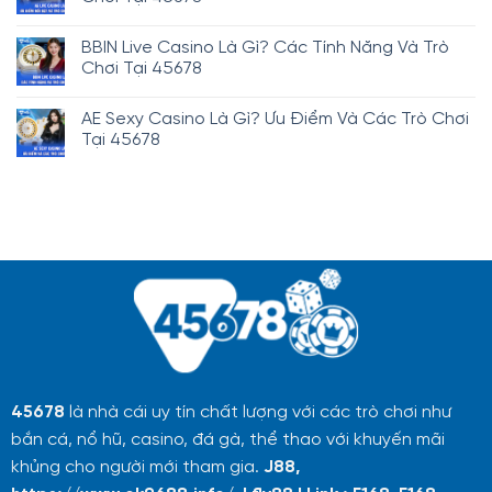
BBIN Live Casino Là Gì? Các Tính Năng Và Trò
Chơi Tại 45678
AE Sexy Casino Là Gì? Ưu Điểm Và Các Trò Chơi
Tại 45678
45678
là nhà cái uy tín chất lượng với các trò chơi như
bắn cá, nổ hũ, casino, đá gà, thể thao với khuyến mãi
khủng cho người mới tham gia.
J88
,