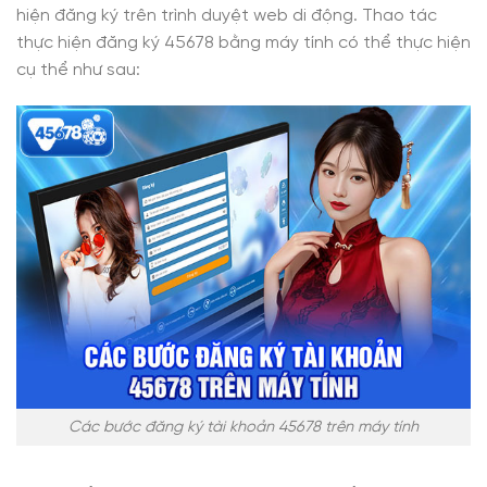
hiện đăng ký trên trình duyệt web di động. Thao tác
thực hiện đăng ký 45678 bằng máy tính có thể thực hiện
cụ thể như sau:
Các bước đăng ký tài khoản 45678 trên máy tính