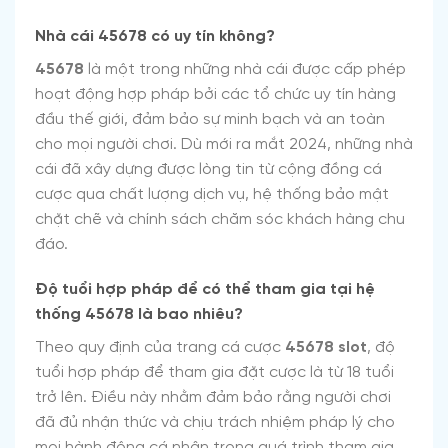
Nhà cái 45678 có uy tín không?
45678
là một trong những nhà cái được cấp phép
hoạt động hợp pháp bởi các tổ chức uy tín hàng
đầu thế giới, đảm bảo sự minh bạch và an toàn
cho mọi người chơi. Dù mới ra mắt 2024, những nhà
cái đã xây dựng được lòng tin từ cộng đồng cá
cược qua chất lượng dịch vụ, hệ thống bảo mật
chặt chẽ và chính sách chăm sóc khách hàng chu
đáo.
Độ tuổi hợp pháp để có thể tham gia tại hệ
thống 45678 là bao nhiêu?
Theo quy định của trang cá cược
45678 slot
, độ
tuổi hợp pháp để tham gia đặt cược là từ 18 tuổi
trở lên. Điều này nhằm đảm bảo rằng người chơi
đã đủ nhận thức và chịu trách nhiệm pháp lý cho
mọi hành động cá nhân trong quá trình tham gia