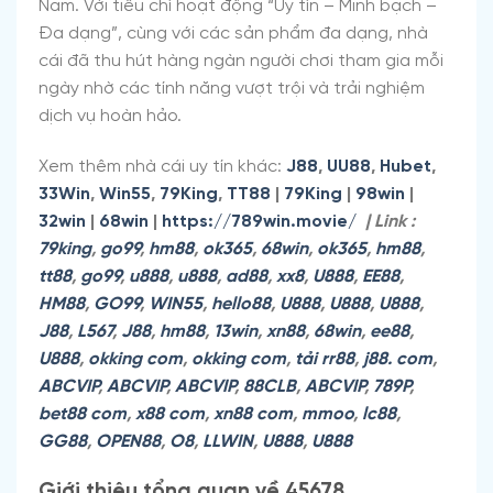
Nam. Với tiêu chí hoạt động “Uy tín – Minh bạch –
Đa dạng”, cùng với các sản phẩm đa dạng, nhà
cái đã thu hút hàng ngàn người chơi tham gia mỗi
ngày nhờ các tính năng vượt trội và trải nghiệm
dịch vụ hoàn hảo.
Xem thêm nhà cái uy tín khác:
J88
,
UU88
,
Hubet
,
33Win
,
Win55
,
79King
,
TT88
|
79King
|
98win
|
32win
|
68win
|
https://789win.movie/
| Link :
79king
,
go99
,
hm88
,
ok365
,
68win
,
ok365
,
hm88
,
tt88
,
go99
,
u888
,
u888
,
ad88
,
xx8
,
U888
,
EE88
,
HM88
,
GO99
,
WIN55
,
hello88
,
U888
,
U888
,
U888
,
J88
,
L567
,
J88
,
hm88
,
13win
,
xn88
,
68win
,
ee88
,
U888
,
okking com
,
okking com
,
tải rr88
,
j88. com
,
ABCVIP
,
ABCVIP
,
ABCVIP
,
88CLB
,
ABCVIP
,
789P
,
bet88 com
,
x88 com
,
xn88 com
,
mmoo
,
lc88
,
GG88
,
OPEN88
,
O8
,
LLWIN
,
U888
,
U888
Giới thiệu tổng quan về 45678