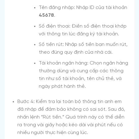
Tên đăng nhập: Nhập ID của tài khoản
45678
.
Số điện thoại: Điền số điện thoại khớp
với thông tin lúc đăng ký tài khoản.
Số tiền rút: Nhập số tiền bạn muốn rút,
theo đúng quy định của nhà cái.
Tài khoản ngân hàng: Chọn ngân hàng
thường dùng và cung cấp các thông
tin như số tài khoản, tên chủ thẻ, và
ngày phát hành thẻ.
Bước 4: Kiểm tra lại toàn bộ thông tin anh em
đã nhập để đảm bảo không có sai sót. Sau đó,
nhấn lệnh “Rút tiền.” Quá trình này có thể diễn
ra trong vài giây hoặc kéo dài vài phút nếu có
nhiều người thực hiện cùng lúc.