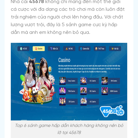
Nhà cái
45678
không chỉ mang đến một thế giới
cá cược với đa dạng các trò chơi mà còn luôn đặt
trải nghiệm của người chơi lên hàng đầu. Với chất
lượng vượt trội, đây là 5 sảnh game cực kỳ hấp
dẫn mà anh em không nên bỏ qua.
Top 6 sảnh game hấp dẫn khách hàng không nên bỏ
lỡ tại 45678