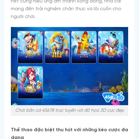
nét cùng hiệu ứng âm thanh sống động, nhà cái
mang đến trải nghiệm chân thực và lôi cuốn cho
người chơi.
Chơi bắn cá 45678 trực tuyến với đồ họa 3D cực đẹp
Thể thao đặc biệt thu hút với những kèo cược đa
dạng