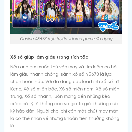
Casino 45678 trực tuyến với kho game đa dạng
Xổ số giúp làm giàu trong tích tắc
Nếu anh em muốn thử vận may và tìm kiếm cơ hội
làm giàu nhanh chóng, sảnh xổ số 45678 là lựa
chọn hoàn hảo. Với đa dạng các loại hình xổ số từ
Keno, Xổ số miền bắc, Xổ số miền nam, Xổ số miền
trung, Xổ số nhanh, luôn mang đến những kèo
cược có tỷ lệ thắng cao và giá trị giải thưởng cực
kỳ hấp dẫn. Người chơi chỉ cần một chút may mắn
là có thể nhận về những khoản tiền thưởng khổng
lồ.