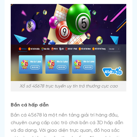
Xổ số 45678 trực tuyến uy tín trả thưởng cực cao
Bắn cá hấp dẫn
Bắn cá 45678 là một nền tảng giải trí hàng đầu,
chuyên cung cấp các trò chơi bắn cá 3D hấp dẫn
và đa dạng. Với giao diện trực quan, đồ họa sắc