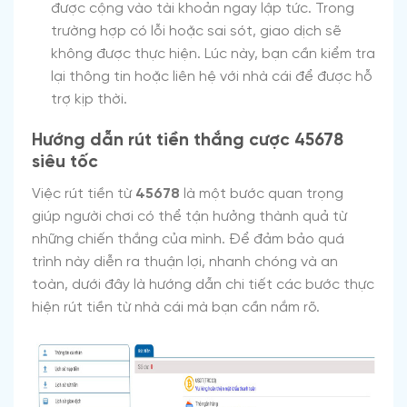
được cộng vào tài khoản ngay lập tức. Trong
trường hợp có lỗi hoặc sai sót, giao dịch sẽ
không được thực hiện. Lúc này, bạn cần kiểm tra
lại thông tin hoặc liên hệ với nhà cái để được hỗ
trợ kịp thời.
Hướng dẫn rút tiền thắng cược 45678
siêu tốc
Việc rút tiền từ
45678
là một bước quan trọng
giúp người chơi có thể tận hưởng thành quả từ
những chiến thắng của mình. Để đảm bảo quá
trình này diễn ra thuận lợi, nhanh chóng và an
toàn, dưới đây là hướng dẫn chi tiết các bước thực
hiện rút tiền từ nhà cái mà bạn cần nắm rõ.