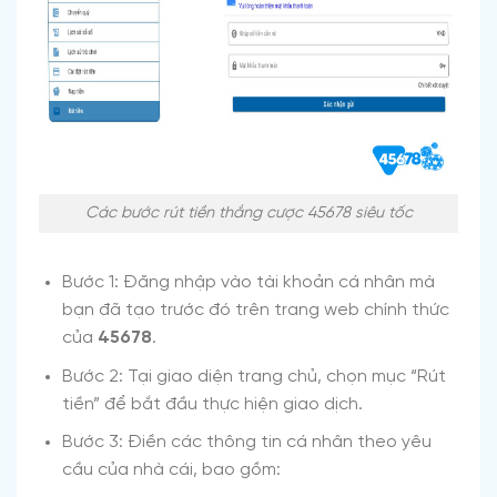
Các bước rút tiền thắng cược 45678 siêu tốc
Bước 1: Đăng nhập vào tài khoản cá nhân mà
bạn đã tạo trước đó trên trang web chính thức
của
45678
.
Bước 2: Tại giao diện trang chủ, chọn mục “Rút
tiền” để bắt đầu thực hiện giao dịch.
Bước 3: Điền các thông tin cá nhân theo yêu
cầu của nhà cái, bao gồm: