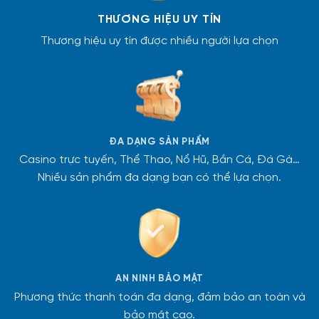
THƯƠNG HIỆU UY TÍN
Thương hiệu uy tín được nhiều người lựa chọn
ĐA DẠNG SẢN PHẨM
Casino trực tuyến, Thể Thao, Nổ Hũ, Bắn Cá, Đá Gà…
Nhiều sản phẩm đa dạng bạn có thể lựa chọn.
AN NINH BẢO MẬT
Phương thức thanh toán đa dạng, đảm bảo an toàn và
bảo mật cao.