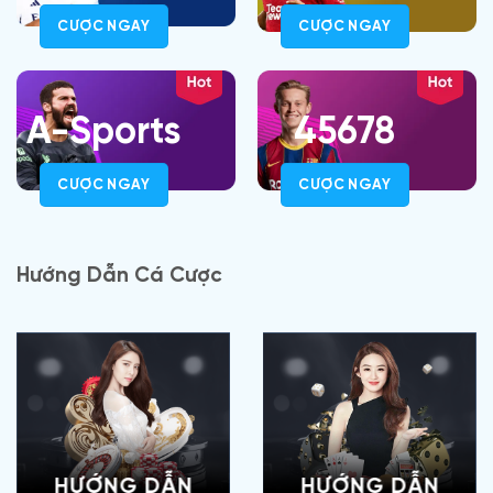
CƯỢC NGAY
CƯỢC NGAY
A-Sports
45678
CƯỢC NGAY
CƯỢC NGAY
Hướng Dẫn Cá Cược
HƯỚNG DẪN
HƯỚNG DẪN