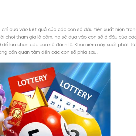
 chỉ dựa vào kết quả của các con số đầu tiên xuất hiện tro
ời chơi tham gia lô câm, họ sẽ dựa vào con số ở đầu của các
) để lựa chọn các con số đánh lô. Khái niệm này xuất phát từ
hông cần quan tâm đến các con số phía sau.