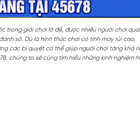
c trong giới chơi lô đề, được nhiều người chơi qua
ánh số. Dù là hình thức chơi có tính may rủi cao,
ững các bí quyết có thể giúp người chơi tăng khả 
678, chúng ta sẽ cùng tìm hiểu những kinh nghiệm h