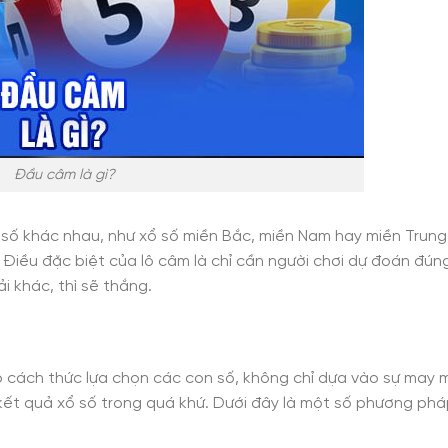
Đầu câm là gì?
 số khác nhau, như xổ số miền Bắc, miền Nam hay miền Trung
 Điều đặc biệt của lô câm là chỉ cần người chơi dự đoán đún
ải khác, thì sẽ thắng.
rõ cách thức lựa chọn các con số, không chỉ dựa vào sự may
ết quả xổ số trong quá khứ. Dưới đây là một số phương phá