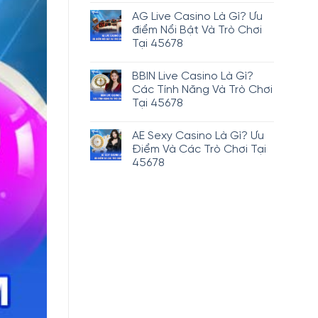
AG Live Casino Là Gì? Ưu
điểm Nổi Bật Và Trò Chơi
Tại 45678
BBIN Live Casino Là Gì?
Các Tính Năng Và Trò Chơi
Tại 45678
AE Sexy Casino Là Gì? Ưu
Điểm Và Các Trò Chơi Tại
45678