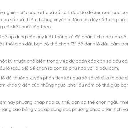
hể nghiên cứu các kết quả xổ số trước đó để xem xét các co
t con số xuất hiện thường xuyên ở đầu các dãy số trong mộ
ng các kết quả tiếp theo.
thể áp dụng các quy luật thống kê để phân tích các con số. 
một thời gian dài, bạn có thể chọn “3” để đánh lô đầu câm tr
một kỹ thuật phổ biến trong việc dự đoán các con số đầu câ
ầu lô (cầu đề) để chọn ra con số phù hợp với lô đầu câm.
 lô đề thường xuyên phân tích kết quả xổ số và đưa ra các 
am khảo ý kiến của những người chơi lâu năm có thể giúp bạ
iệm hay phương pháp nào cụ thể, bạn có thể chọn ngẫu nhi
ệ thắng cao bằng việc áp dụng các phương pháp phân tích và