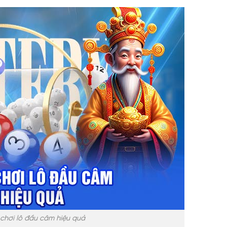
chơi lô đầu câm hiệu quả