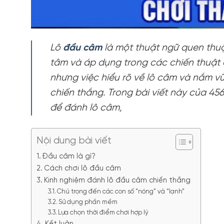
Lô
đầu câm
là một thuật ngữ quen thuộ
tâm và áp dụng trong các chiến thuật đ
nhưng việc hiểu rõ về lô câm và nắm v
chiến thắng. Trong bài viết này của 45
để đánh lô câm,
Nội dung bài viết
Đầu câm là gì?
Cách chơi lô đầu câm
Kinh nghiệm đánh lô đầu câm chiến thắng
Chú trọng đến các con số “nóng” và “lạnh”
Sử dụng phần mềm
Lựa chọn thời điểm chơi hợp lý