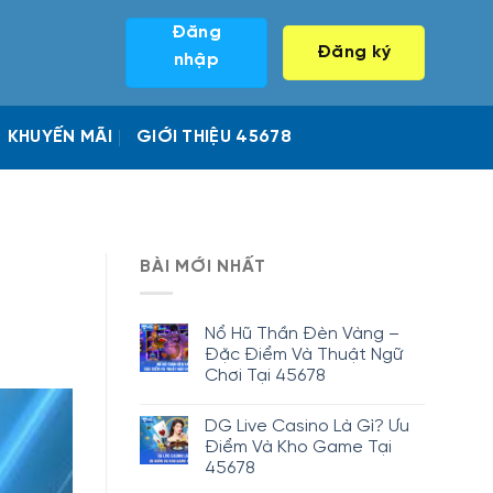
Đăng
Đăng ký
nhập
KHUYẾN MÃI
GIỚI THIỆU 45678
BÀI MỚI NHẤT
Nổ Hũ Thần Đèn Vàng –
Đặc Điểm Và Thuật Ngữ
Chơi Tại 45678
DG Live Casino Là Gì? Ưu
Điểm Và Kho Game Tại
45678