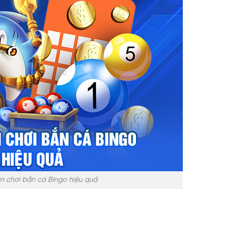
 chơi bắn cá Bingo hiệu quả