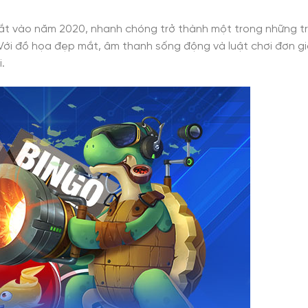
 mắt vào năm 2020, nhanh chóng trở thành một trong những tr
m. Với đồ họa đẹp mắt, âm thanh sống động và luật chơi đơn g
.