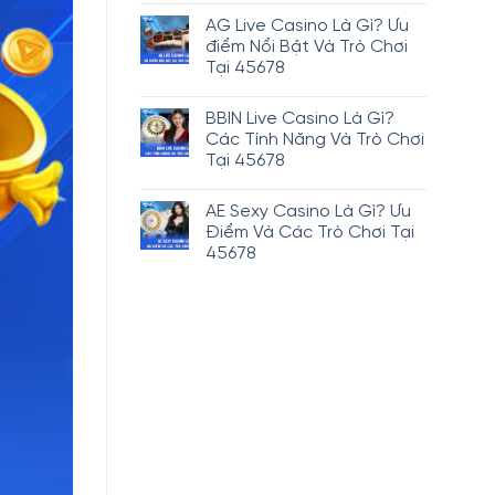
AG Live Casino Là Gì? Ưu
điểm Nổi Bật Và Trò Chơi
Tại 45678
BBIN Live Casino Là Gì?
Các Tính Năng Và Trò Chơi
Tại 45678
AE Sexy Casino Là Gì? Ưu
Điểm Và Các Trò Chơi Tại
45678