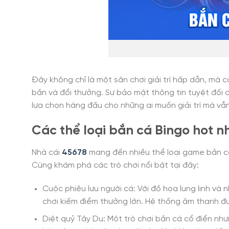
Đây không chỉ là một sân chơi giải trí hấp dẫn, mà 
bắn và đổi thưởng. Sự bảo mật thông tin tuyệt đối c
lựa chọn hàng đầu cho những ai muốn giải trí mà vẫ
Các thể loại bắn cá Bingo hot n
Nhà cái
45678
mang đến nhiều thể loại game bắn cá
Cùng khám phá các trò chơi nổi bật tại đây:
Cuộc phiêu lưu người cá: Với đồ họa lung linh và 
chơi kiếm điểm thưởng lớn. Hệ thống âm thanh đư
Diệt quỷ Tây Du: Một trò chơi bắn cá cổ điển như