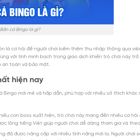
Bắn cá Bingo là gì?
còn là cơ hội để người chơi kiếm thêm thu nhập thông qua việ
ùng với tính minh bạch trong giao dịch khiến trò chơi này trở
n an toàn và bảo mật.
hất hiện nay
 Bingo mới mẻ và hấp dẫn, phù hợp với nhiều sở thích khác 
nhiều con boss xuất hiện, trò chơi này mang đến nhiều cơ hội
ợc lồng tiếng Việt giúp người chơi dễ dàng tham gia và theo
ng đã được nâng cấp với nhiều tính năng mới lạ. Người chơi 