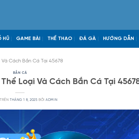
 HŨ
GAME BÀI
THỂ THAO
ĐÁ GÀ
HƯỚNG DẪN
i Và Cách Bắn Cá Tại 45678
BẮN CÁ
 Thể Loại Và Cách Bắn Cá Tại 4567
 TRÊN
THÁNG 1 8, 2025
BỞI
ADMIN