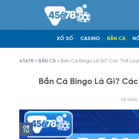
Chuyển
đến
nội
dung
XỔ SỐ
CASINO
BẮN CÁ
NỔ
45678
»
BẮN CÁ
»
Bắn Cá Bingo Là Gì? Các Thể Loạ
Bắn Cá Bingo Là Gì? Các
ĐÃ ĐĂNG
08
Th1