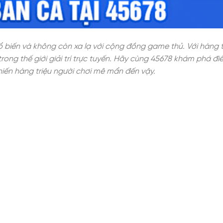
 biến và không còn xa lạ với cộng đồng game thủ. Với hàng t
ong thế giới giải trí trực tuyến. Hãy cùng 45678 khám phá điề
khiến hàng triệu người chơi mê mẩn đến vậy.